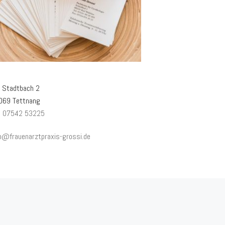
 Stadtbach 2
069 Tettnang
:
07542 53225
fo@frauenarztpraxis-grossi.de